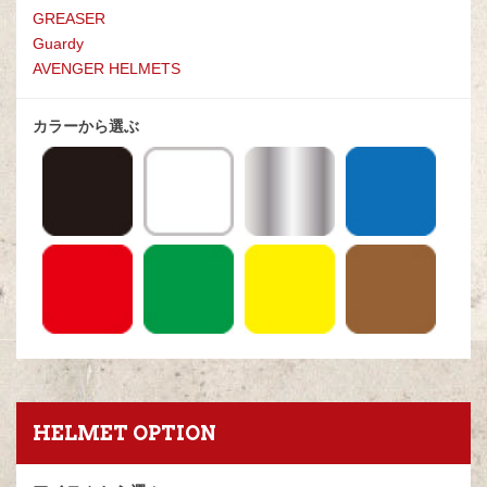
GREASE
R
Guardy
AVENGER HELMETS
カラーから選ぶ
HELMET OPTION