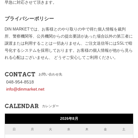
早急に対応させて頂きます。
プライバシーポリシー
DIN MARKETでは、お客様とのやり取りの中で得た個人情報を裁判
所、警察機関等、公共機関からの提出要請があった場合以外の第三者に
譲渡または利用することは一切ありません、ご注文送信等にはSSLで暗
号化するシステムを採用しております。お客様の個人情報が他から見ら
れる心配はございません、 どうぞご安心してご利用ください。
CONTACT
お問い合わせ先
048-954-8518
info@dinmarket.net
CALENDAR
カレンダー
2026年8月
日
月
火
水
木
金
土