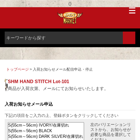
(
)
トップページ
> 入荷お知らせメール配信申込・停止
SHM HAND STITCH Lot-101
商品が入荷次第、メールにてお知らせいたします。
入荷お知らせメール申込
下記の項目をご入力の上、登録ボタンをクリックしてください
左のバリエーションリ
ストから、お知らせが
必要な商品を選択して
ください。