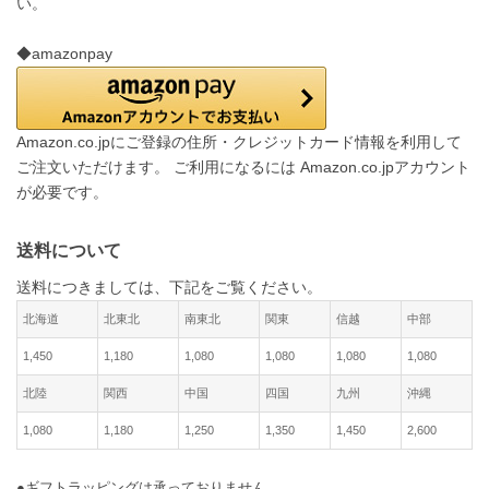
い。
◆amazonpay
Amazon.co.jpにご登録の住所・クレジットカード情報を利用して
ご注文いただけます。 ご利用になるには Amazon.co.jpアカウント
が必要です。
送料について
送料につきましては、下記をご覧ください。
北海道
北東北
南東北
関東
信越
中部
1,450
1,180
1,080
1,080
1,080
1,080
北陸
関西
中国
四国
九州
沖縄
1,080
1,180
1,250
1,350
1,450
2,600
●ギフトラッピングは承っておりません。