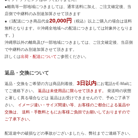
●離島等一部地域につきましては、通常送料に加え、ご注文確定後、当
店側で中継料のみ別途加算させて頂きます
20,000円
●（1配送につき商品代金
（税込）以上ご購入の場合は送料
無料となります。※沖縄全地域への配送につきましては対象外となりま
す。)
沖縄県以外の離島及び一部地域につきましては、ご注文確定後、当店側
で中継料のみ別途加算させて頂きます。
詳しくは
出荷・配送について
ご参照ください。
返品・交換について
3日以内
返品・交換をご希望の方は商品到着後、
にお電話かE-Mailに
てご連絡下さい。
返品は未使用品に限らせて頂きます。
発送時の状態
と著しく異る場合などは 返品はお受けできませんので、予めご了承下
さい。
イメージ違い・サイズ間違い等、お客様のご都合による返品や
交換は、 送料・手数料ともにお客様ご負担でお願いしておりますので
ご了承下さい。
配送途中の破損などの事故がございましたら、弊社までご連絡下さい。