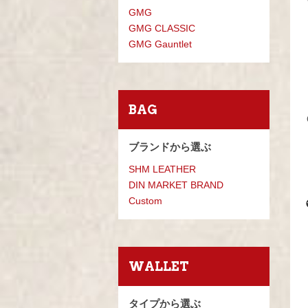
GMG
GMG CLASSIC
GMG Gauntlet
BAG
ブランドから選ぶ
SHM LEATHER
DIN MARKET BRAND
Custom
WALLET
タイプから選ぶ