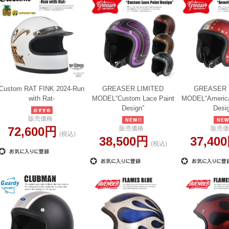
Custom RAT FINK 2024-Run
GREASER LIMITED
GREASER 
with Rat-
MODEL“Custom Lace Paint
MODEL“America
Design”
Desi
販売価格
72,600円
販売価格
販売価
(税込)
38,500円
37,40
(税込)