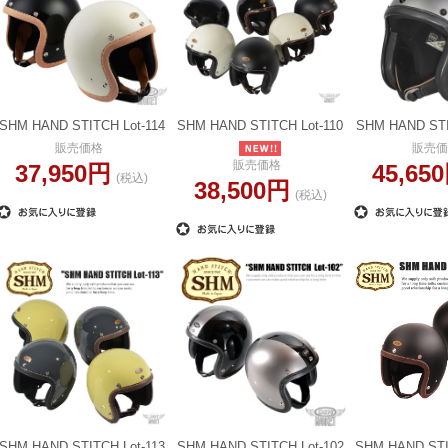
SHM HAND STITCH Lot-114
SHM HAND STITCH Lot-110
SHM HAND STI
販売価格
販売価
販売価格
37,950円
45,65
(税込)
38,500円
(税込)
SHM HAND STITCH Lot-113
SHM HAND STITCH Lot-102
SHM HAND STI