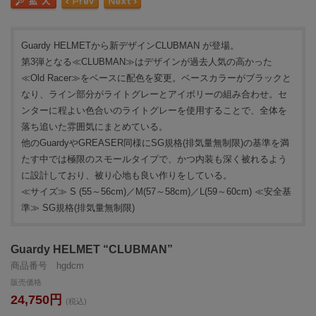
Guardy HELMETから新デザインCLUBMAN が登場。
第3弾となる≪CLUBMAN≫はデザインが過去人気の高かった
≪Old Racer≫をベースに配色を変更。ベースカラーがブラックと
なり、ライン部分がライトグレーとアイボリーの組み合わせ。セ
ンターに程よい色合いのライトグレーを使用することで、全体を
落ち追いた雰囲気にまとめている。
他のGuardyやGREASER同様にSG規格(排気量無制限)の基準を満
たす中では極限のスモールタイプで、かつ内装も深く被れるよう
に設計しており、被り心地も良い作りをしている。
≪サイズ≫ S (55～56cm)／M(57～58cm)／L(59～60cm) ≪安全基
準≫ SG規格(排気量無制限)
Guardy HELMET “CLUBMAN”
商品番号 hgdcm
販売価格
24,750円
(税込)