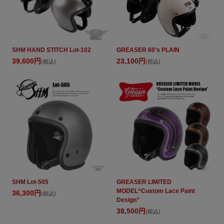
SHM HAND STITCH Lot-102
GREASER 60's PLAIN
39,600円
23,100円
(税込)
(税込)
SHM Lot-505
GREASER LIMITED
MODEL“Custom Lace Paint
36,300円
(税込)
Design”
38,500円
(税込)