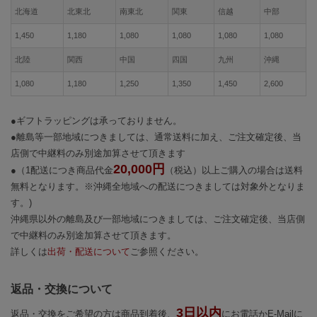
北海道
北東北
南東北
関東
信越
中部
1,450
1,180
1,080
1,080
1,080
1,080
北陸
関西
中国
四国
九州
沖縄
1,080
1,180
1,250
1,350
1,450
2,600
●ギフトラッピングは承っておりません。
●離島等一部地域につきましては、通常送料に加え、ご注文確定後、当
店側で中継料のみ別途加算させて頂きます
20,000円
●（1配送につき商品代金
（税込）以上ご購入の場合は送料
無料となります。※沖縄全地域への配送につきましては対象外となりま
す。)
沖縄県以外の離島及び一部地域につきましては、ご注文確定後、当店側
で中継料のみ別途加算させて頂きます。
詳しくは
出荷・配送について
ご参照ください。
返品・交換について
3日以内
返品・交換をご希望の方は商品到着後、
にお電話かE-Mailに