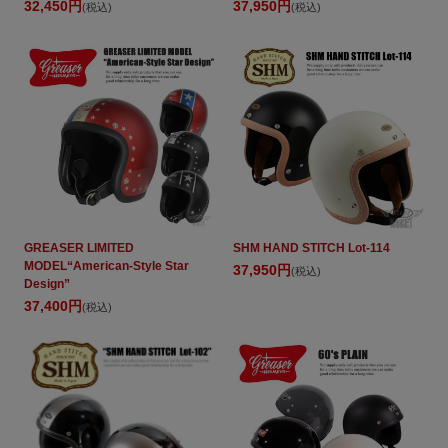
32,450円
37,950円
(税込)
(税込)
GREASER LIMITED
SHM HAND STITCH Lot-114
MODEL“American-Style Star
37,950円
(税込)
Design”
37,400円
(税込)