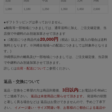
北陸
関西
中国
四国
九州
沖縄
1,080
1,180
1,250
1,350
1,450
2,600
●ギフトラッピングは承っておりません。
●離島等一部地域につきましては、通常送料に加え、ご注文確定後、当
店側で中継料のみ別途加算させて頂きます
20,000円
●（1配送につき商品代金
（税込）以上ご購入の場合は送料
無料となります。※沖縄全地域への配送につきましては対象外となりま
す。)
沖縄県以外の離島及び一部地域につきましては、ご注文確定後、当店側
で中継料のみ別途加算させて頂きます。
詳しくは
出荷・配送について
ご参照ください。
返品・交換について
3日以内
返品・交換をご希望の方は商品到着後、
にお電話かE-Mailに
てご連絡下さい。
返品は未使用品に限らせて頂きます。
発送時の状態
と著しく異る場合などは 返品はお受けできませんので、予めご了承下
さい。
イメージ違い・サイズ間違い等、お客様のご都合による返品や