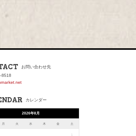
TACT
お問い合わせ先
-8518
nmarket.net
ENDAR
カレンダー
2026年8月
月
火
水
木
金
土
1