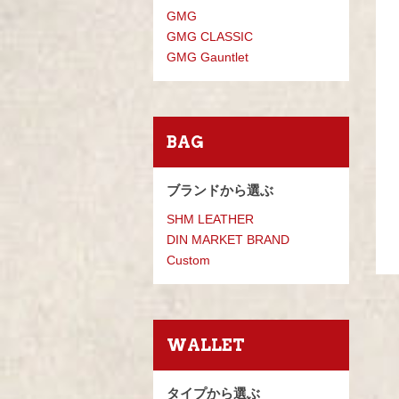
GMG
GMG CLASSIC
GMG Gauntlet
BAG
ブランドから選ぶ
SHM LEATHER
DIN MARKET BRAND
Custom
WALLET
タイプから選ぶ