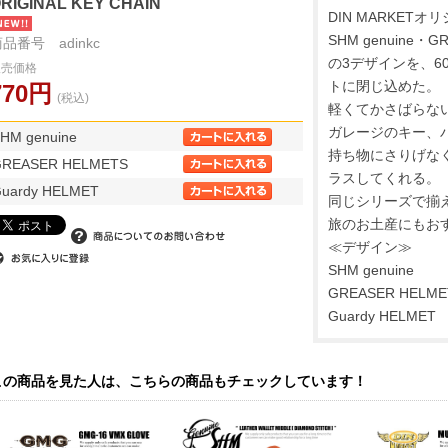
RIGINAL KEY CHAIN
DIN MARKE
SHM genuine・G
品番号 adinkc
の3デザインを、6
販売価格
トに閉じ込めた。
770円
(税込)
軽くてかさばらな
ガレージのキー、
HM genuine
持ち物にさりげな
GREASER HELMETS
ラスしてくれる。
uardy HELMET
同じシリーズで揃
旅のお土産にもお
≪デザイン≫
SHM genuine
GREASER HELME
Guardy HELMET
この商品を見た人は、こちらの商品もチェックしています！