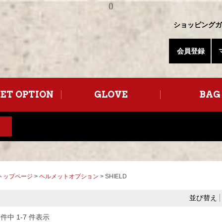
(
)
ショッピングガ
会員登録
ET OPTION
GLOVE
BAG
トップページ
>
ヘルメットオプション
> SHIELD
並び替え
 件中 1-7 件表示