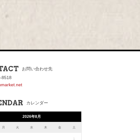
TACT
お問い合わせ先
-8518
nmarket.net
ENDAR
カレンダー
2026年8月
月
火
水
木
金
土
1