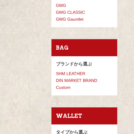
GMG
GMG CLASSIC
GMG Gauntlet
BAG
ブランドから選ぶ
SHM LEATHER
DIN MARKET BRAND
Custom
WALLET
タイプから選ぶ