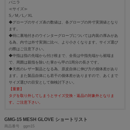
バニラ
≪サイズ≫
S／M／L／XL
◆グローブのサイズ表の数値は、各グローブの外寸実測値となり
ます。
◆特に裏地付きのウインターグローブについては内装の厚みがあ
る為、内寸は外寸実測に比べ、より小さくなります。サイズ選び
の際はご注意下さい。
◆中指は指の先端から付け根まで、全長は中指先端から裾端ま
で、周囲は親指を除いた掌から甲の1周分の長さです。
◆天然のレザー製品となる為、原皮自体に伸び方の個体差があり
ます。また製品自体にも若干の個体差がありますので、あくまで
サイズ選びの目安として御検討下さい。
【重要】
タグを取り外してしまうとサイズ交換・返品の対象外となりま
す。ご注意下さい。
GMG-15 MESH GLOVE ショートリスト
商品番号 ggm15