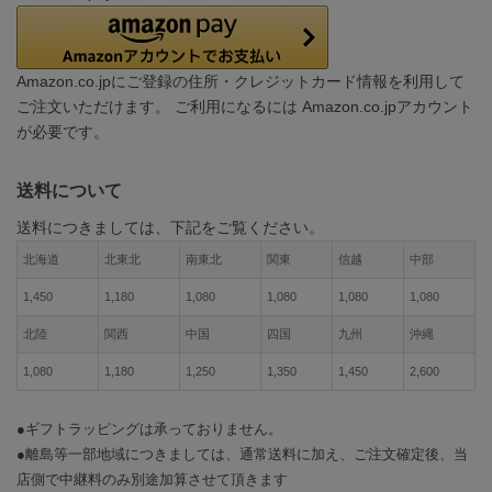
Amazon.co.jpにご登録の住所・クレジットカード情報を利用して
ご注文いただけます。 ご利用になるには Amazon.co.jpアカウント
が必要です。
送料について
送料につきましては、下記をご覧ください。
北海道
北東北
南東北
関東
信越
中部
1,450
1,180
1,080
1,080
1,080
1,080
北陸
関西
中国
四国
九州
沖縄
1,080
1,180
1,250
1,350
1,450
2,600
●ギフトラッピングは承っておりません。
●離島等一部地域につきましては、通常送料に加え、ご注文確定後、当
店側で中継料のみ別途加算させて頂きます