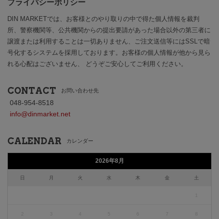
プライバシーポリシー
DIN MARKETでは、お客様とのやり取りの中で得た個人情報を裁判
所、警察機関等、公共機関からの提出要請があった場合以外の第三者に
譲渡または利用することは一切ありません、ご注文送信等にはSSLで暗
号化するシステムを採用しております。お客様の個人情報が他から見ら
れる心配はございません、 どうぞご安心してご利用ください。
CONTACT
お問い合わせ先
048-954-8518
info@dinmarket.net
CALENDAR
カレンダー
2026年8月
日
月
火
水
木
金
土
1
2
3
4
5
6
7
8