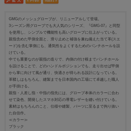
GMGのメッシュグローブが、リニューアルして登場。
3シーズン用グローブでも大人気のシリーズ、『GMG-07』と同型
を使用し、シンプルで機能性も高いグローブに仕上がっている。
親指含めた甲側全面と、滑り止めと補強を兼ね備えた当て革(スエ
ード)を含む掌側にも、通気性をよくするためのパンチホールを設
けている。
中でも重要なのが親指の造りで、内側の付け根までパンチホール
を設けることで、どのハンドルポジションでも、走り出せば甲側
から掌に向けて風が通り、快適さが得られる設計になっている。
革鞣しはもちろん、縫製までを日本国内の工場にて卓越した職人
が手掛ける。
親指・人差し指・中指の指先には、グローブ本体のカラーに合わ
せて染色、開発したスマホ対応の導電レザーを縫い付けている。
素材はもちろんのこと、仕様や縫製、パーツに至るまで拘り抜い
た自信作。
≪カラー≫
ブラック