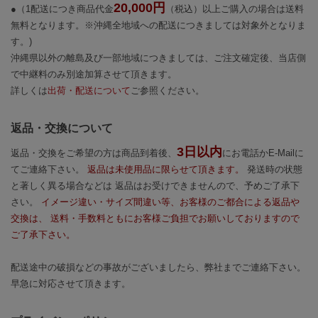
20,000円
●（1配送につき商品代金
（税込）以上ご購入の場合は送料
無料となります。※沖縄全地域への配送につきましては対象外となりま
す。)
沖縄県以外の離島及び一部地域につきましては、ご注文確定後、当店側
で中継料のみ別途加算させて頂きます。
詳しくは
出荷・配送について
ご参照ください。
返品・交換について
3日以内
返品・交換をご希望の方は商品到着後、
にお電話かE-Mailに
てご連絡下さい。
返品は未使用品に限らせて頂きます。
発送時の状態
と著しく異る場合などは 返品はお受けできませんので、予めご了承下
さい。
イメージ違い・サイズ間違い等、お客様のご都合による返品や
交換は、 送料・手数料ともにお客様ご負担でお願いしておりますので
ご了承下さい。
配送途中の破損などの事故がございましたら、弊社までご連絡下さい。
早急に対応させて頂きます。