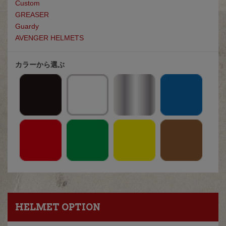
Custom
GREASE
R
Guardy
AVENGER HELMETS
カラーから選ぶ
HELMET OPTION