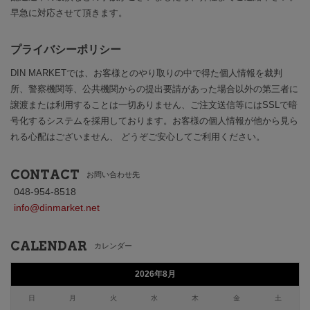
早急に対応させて頂きます。
プライバシーポリシー
DIN MARKETでは、お客様とのやり取りの中で得た個人情報を裁判
所、警察機関等、公共機関からの提出要請があった場合以外の第三者に
譲渡または利用することは一切ありません、ご注文送信等にはSSLで暗
号化するシステムを採用しております。お客様の個人情報が他から見ら
れる心配はございません、 どうぞご安心してご利用ください。
CONTACT
お問い合わせ先
048-954-8518
info@dinmarket.net
CALENDAR
カレンダー
2026年8月
日
月
火
水
木
金
土