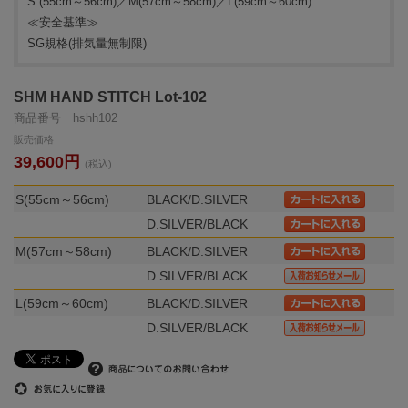
S (55cm～56cm)／M(57cm～58cm)／L(59cm～60cm)
≪安全基準≫
SG規格(排気量無制限)
SHM HAND STITCH Lot-102
商品番号 hshh102
販売価格
39,600円
(税込)
S(55cm～56cm)
BLACK/D.SILVER
D.SILVER/BLACK
M(57cm～58cm)
BLACK/D.SILVER
D.SILVER/BLACK
L(59cm～60cm)
BLACK/D.SILVER
D.SILVER/BLACK