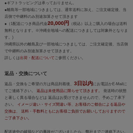
●ギフトラッピングは承っておりません。
●離島等一部地域につきましては、通常送料に加え、ご注文確定後、当
店側で中継料のみ別途加算させて頂きます
20,000円
●（1配送につき商品代金
（税込）以上ご購入の場合は送料
無料となります。※沖縄全地域への配送につきましては対象外となりま
す。)
沖縄県以外の離島及び一部地域につきましては、ご注文確定後、当店側
で中継料のみ別途加算させて頂きます。
詳しくは
出荷・配送について
ご参照ください。
返品・交換について
3日以内
返品・交換をご希望の方は商品到着後、
にお電話かE-Mailに
てご連絡下さい。
返品は未使用品に限らせて頂きます。
発送時の状態
と著しく異る場合などは 返品はお受けできませんので、予めご了承下
さい。
イメージ違い・サイズ間違い等、お客様のご都合による返品や
交換は、 送料・手数料ともにお客様ご負担でお願いしておりますので
ご了承下さい。
配送途中の破損などの事故がございましたら、弊社までご連絡下さい。