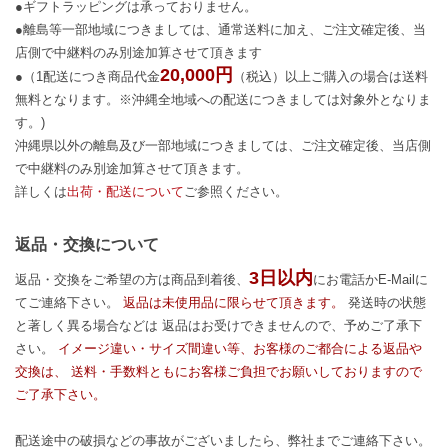
●ギフトラッピングは承っておりません。
●離島等一部地域につきましては、通常送料に加え、ご注文確定後、当
店側で中継料のみ別途加算させて頂きます
20,000円
●（1配送につき商品代金
（税込）以上ご購入の場合は送料
無料となります。※沖縄全地域への配送につきましては対象外となりま
す。)
沖縄県以外の離島及び一部地域につきましては、ご注文確定後、当店側
で中継料のみ別途加算させて頂きます。
詳しくは
出荷・配送について
ご参照ください。
返品・交換について
3日以内
返品・交換をご希望の方は商品到着後、
にお電話かE-Mailに
てご連絡下さい。
返品は未使用品に限らせて頂きます。
発送時の状態
と著しく異る場合などは 返品はお受けできませんので、予めご了承下
さい。
イメージ違い・サイズ間違い等、お客様のご都合による返品や
交換は、 送料・手数料ともにお客様ご負担でお願いしておりますので
ご了承下さい。
配送途中の破損などの事故がございましたら、弊社までご連絡下さい。