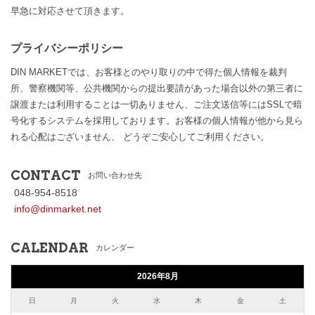
早急に対応させて頂きます。
プライバシーポリシー
DIN MARKETでは、お客様とのやり取りの中で得た個人情報を裁判
所、警察機関等、公共機関からの提出要請があった場合以外の第三者に
譲渡または利用することは一切ありません、ご注文送信等にはSSLで暗
号化するシステムを採用しております。お客様の個人情報が他から見ら
れる心配はございません、 どうぞご安心してご利用ください。
CONTACT
お問い合わせ先
048-954-8518
info@dinmarket.net
CALENDAR
カレンダー
2026年8月
日
月
火
水
木
金
土