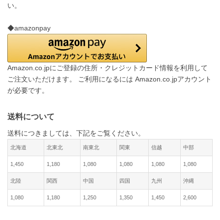
い。
◆amazonpay
Amazon.co.jpにご登録の住所・クレジットカード情報を利用して
ご注文いただけます。 ご利用になるには Amazon.co.jpアカウント
が必要です。
送料について
送料につきましては、下記をご覧ください。
北海道
北東北
南東北
関東
信越
中部
1,450
1,180
1,080
1,080
1,080
1,080
北陸
関西
中国
四国
九州
沖縄
1,080
1,180
1,250
1,350
1,450
2,600