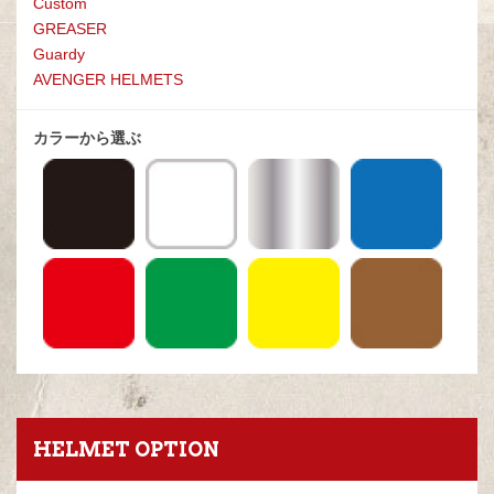
Custom
GREASE
R
Guardy
AVENGER HELMETS
カラーから選ぶ
HELMET OPTION