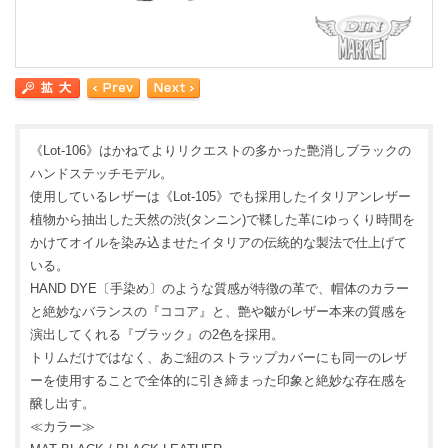
《Lot-106》はかねてよりリクエストの多かった艶消しブラックの
ハンドステッチモデル。
使用しているレザーは《Lot-105》でも採用したイタリアンレザー
植物から抽出した天然の渋(タンニン)で鞣した革にゆっくり時間を
かけてオイルを染み込ませたイタリアの伝統的な製法で仕上げて
いる。
HAND DYE〔手染め〕のような質感が特徴の革で、帽体のカラー
と絶妙なバランスの『ココア』と、艶や皺がレザー本来の質感を
演出してくれる『ブラック』の2色を採用。
トリムだけではなく、あご紐のストラップカバーにも同一のレザ
ーを使用することで全体的に引き締まった印象と絶妙な存在感を
醸し出す。
≪カラー≫