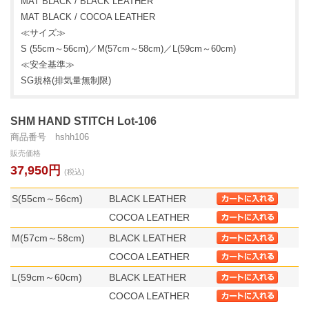
MAT BLACK / BLACK LEATHER
MAT BLACK / COCOA LEATHER
≪サイズ≫
S (55cm～56cm)／M(57cm～58cm)／L(59cm～60cm)
≪安全基準≫
SG規格(排気量無制限)
SHM HAND STITCH Lot-106
商品番号 hshh106
販売価格
37,950円
(税込)
S(55cm～56cm)
BLACK LEATHER
COCOA LEATHER
M(57cm～58cm)
BLACK LEATHER
COCOA LEATHER
L(59cm～60cm)
BLACK LEATHER
COCOA LEATHER