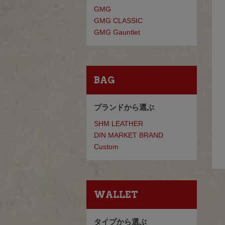
GMG
GMG CLASSIC
GMG Gauntlet
BAG
ブランドから選ぶ
SHM LEATHER
DIN MARKET BRAND
Custom
WALLET
タイプから選ぶ