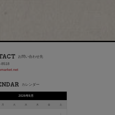
TACT
お問い合わせ先
-8518
nmarket.net
ENDAR
カレンダー
2026年8月
月
火
水
木
金
土
1