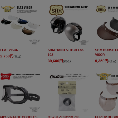
FLAT VISOR
SHM HAND STITCH Lot-
SHM HORSE L
102
VISOR
2,750円
(税込)
39,600円
9,350円
(税込)
(税込)
60's VINTAGE GOGGLES
GT-750／Custom 700
FLIP UP BUBB