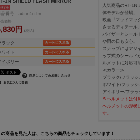
T-1N SHIELD FLASH MIRROR
人気商品のRT-1N
体モデルが登場。
品番号 adinrt1n-fm
映画『マッドマッ
販売価格
させるディテール
5,830円
(税込)
バイザーとシール
や雨の日も安心。
ブラック
スナップにはアジ
ホワイト
ップ式のシールド
アイボリー
ルメットに対応可
≪カラー≫
ブラック/フラッ
ホワイト/フラッ
アイボリー/フラ
※ヘルメットは付
ヘルメットの形状
す。
この商品を見た人は、こちらの商品もチェックしています！