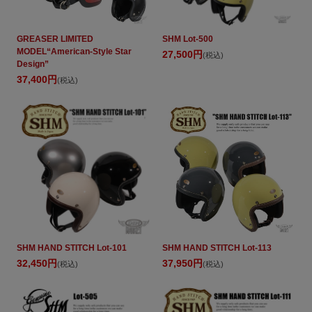
GREASER LIMITED
SHM Lot-500
MODEL“American-Style Star
27,500円
(税込)
Design”
37,400円
(税込)
SHM HAND STITCH Lot-101
SHM HAND STITCH Lot-113
32,450円
37,950円
(税込)
(税込)