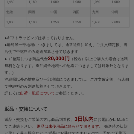
1,450
1,180
1,080
1,080
1,080
1,080
北陸
関西
中国
四国
九州
沖縄
1,080
1,180
1,250
1,350
1,450
2,600
●ギフトラッピングは承っておりません。
●離島等一部地域につきましては、通常送料に加え、ご注文確定後、当
店側で中継料のみ別途加算させて頂きます
20,000円
●（1配送につき商品代金
（税込）以上ご購入の場合は送料
無料となります。※沖縄全地域への配送につきましては対象外となりま
す。)
沖縄県以外の離島及び一部地域につきましては、ご注文確定後、当店側
で中継料のみ別途加算させて頂きます。
詳しくは
出荷・配送について
ご参照ください。
返品・交換について
3日以内
返品・交換をご希望の方は商品到着後、
にお電話かE-Mailに
てご連絡下さい。
返品は未使用品に限らせて頂きます。
発送時の状態
と著しく異る場合などは 返品はお受けできませんので、予めご了承下