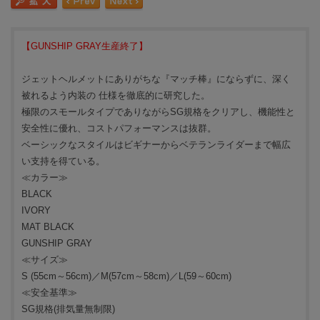
【GUNSHIP GRAY生産終了】
ジェットヘルメットにありがちな『マッチ棒』にならずに、深く
被れるよう内装の 仕様を徹底的に研究した。
極限のスモールタイプでありながらSG規格をクリアし、機能性と
安全性に優れ、コストパフォーマンスは抜群。
ベーシックなスタイルはビギナーからベテランライダーまで幅広
い支持を得ている。
≪カラー≫
BLACK
IVORY
MAT BLACK
GUNSHIP GRAY
≪サイズ≫
S (55cm～56cm)／M(57cm～58cm)／L(59～60cm)
≪安全基準≫
SG規格(排気量無制限)