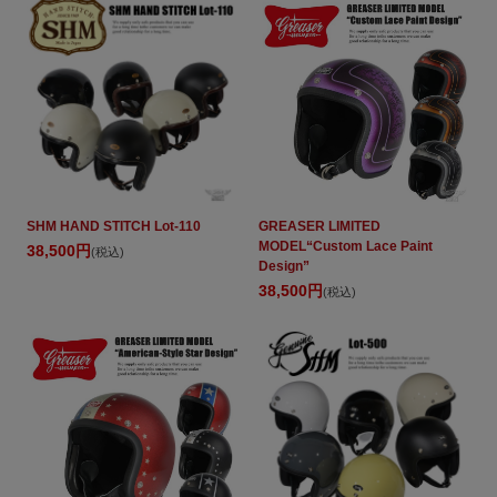
SHM HAND STITCH Lot-110
GREASER LIMITED
MODEL“Custom Lace Paint
38,500円
(税込)
Design”
38,500円
(税込)