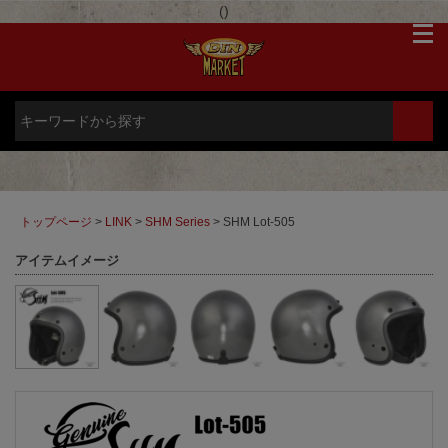
(
)
トップページ
>
LINK
>
SHM Series
> SHM Lot-505
アイテムイメージ