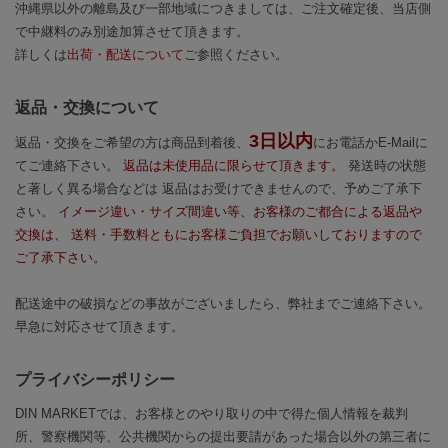
沖縄県以外の離島及び一部地域につきましては、ご注文確定後、当店側
で中継料のみ別途加算させて頂きます。
詳しくは
出荷・配送について
ご参照ください。
返品・交換について
3日以内
返品・交換をご希望の方は商品到着後、
にお電話かE-Mailに
てご連絡下さい。
返品は未使用品に限らせて頂きます。
発送時の状態
と著しく異る場合などは 返品はお受けできませんので、予めご了承下
さい。
イメージ違い・サイズ間違い等、お客様のご都合による返品や
交換は、 送料・手数料ともにお客様ご負担でお願いしておりますので
ご了承下さい。
配送途中の破損などの事故がございましたら、弊社までご連絡下さい。
早急に対応させて頂きます。
プライバシーポリシー
DIN MARKETでは、お客様とのやり取りの中で得た個人情報を裁判
所、警察機関等、公共機関からの提出要請があった場合以外の第三者に