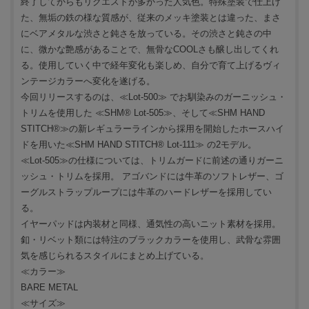
終了してからもリクエストが多かった人気色。特殊塗装で仕上げ
た、無垢の鉄の様な質感が、従来のメッキ塗装とは違った、まさ
にベアメタルな渋さと鈍さを放っている。その渋さと鈍さの中
に、微かな艶感があることで、無骨なCOOLさも醸し出してくれ
る。使用していく中で経年変化も楽しめ、自分で育て上げるヴィ
ンテージカラーへ変化を遂げる。
今回リリースするのは、≪Lot-500≫ でお馴染みのガーニッシュ・
トリムを使用した ≪SHM® Lot-505≫、そして≪SHM HAND
STITCH®≫の新レギュラーラインから採用を開始したホースハイ
ドを用いた≪SHM HAND STITCH® Lot-111≫ の2モデル。
≪Lot-505≫の仕様については、トリムガードに前述の通りガーニ
ッシュ・トリムを採用。 アゴバンドには牛革のソフトレザー、ゴ
ーグルストラップループには牛革のハードレザーを採用してい
る。
イヤーパッドは内装材と同様、通気性の高いニット素材を採用。
釦・リベット類には特注のブラックカラーを使用し、武骨な雰囲
気を感じられるスタイルにまとめ上げている。
≪カラー≫
BARE METAL
≪サイズ≫