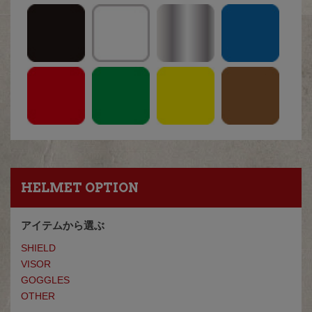
HELMET OPTION
アイテムから選ぶ
SHIELD
VISOR
GOGGLES
OTHER