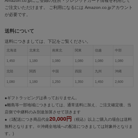
Amazon.co.jpにご登録の住所・クレジットカード情報を利用して
ご注文いただけます。 ご利用になるには Amazon.co.jpアカウント
が必要です。
送料について
送料につきましては、下記をご覧ください。
北海道
北東北
南東北
関東
信越
中部
1,450
1,180
1,080
1,080
1,080
1,080
北陸
関西
中国
四国
九州
沖縄
1,080
1,180
1,250
1,350
1,450
2,600
●ギフトラッピングは承っておりません。
●離島等一部地域につきましては、通常送料に加え、ご注文確定後、当
店側で中継料のみ別途加算させて頂きます
20,000円
●（1配送につき商品代金
（税込）以上ご購入の場合は送料
無料となります。※沖縄全地域への配送につきましては対象外となりま
す。)