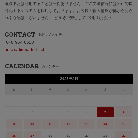
譲渡または利用することは一切ありません、ご注文送信等にはSSLで暗
号化するシステムを採用しております。お客様の個人情報が他から見ら
れる心配はございません、 どうぞご安心してご利用ください。
CONTACT
お問い合わせ先
048-954-8518
info@dinmarket.net
CALENDAR
カレンダー
2026年8月
日
月
火
水
木
金
土
1
2
3
4
5
6
7
8
9
10
11
12
13
14
15
16
17
18
19
20
21
22